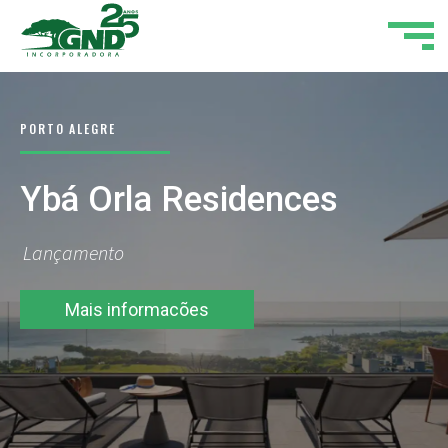
RTO ALEGRE
FL
bá Orla Residences
P
ançamento
Em
Mais informacões