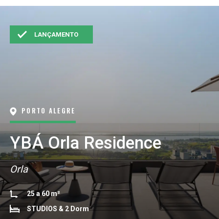
LANÇAMENTO
PORTO ALEGRE
YBÁ Orla Residence
Orla
25 a 60 m²
STUDIOS & 2 Dorm